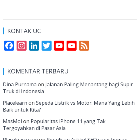
KONTAK UC
F
In
Li
T
Y
Y
F
ac
st
n
w
o
o
e
e
a
k
itt
u
u
e
KOMENTAR TERBARU
b
gr
e
er
T
T
d
o
a
dI
u
u
Dina Purnama
on
Jalanan Paling Menantang bagi Supir
Truk di Indonesia
o
m
n
b
b
k
e
e
Placelearn
on
Sepeda Listrik vs Motor: Mana Yang Lebih
Baik untuk Kita?
C
MasMol
on
Popularitas iPhone 11 yang Tak
h
Tergoyahkan di Pasar Asia
a
Placelearn.com
on
Penulisan Artikel SEO yang human