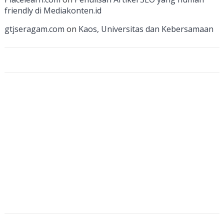
n
friendly di Mediakonten.id
n
gtjseragam.com
on
Kaos, Universitas dan Kebersamaan
el