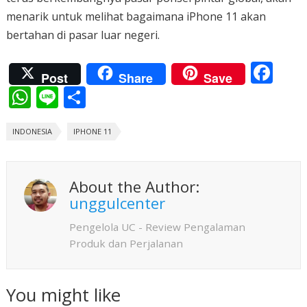
menarik untuk melihat bagaimana iPhone 11 akan
bertahan di pasar luar negeri.
F
Post
Share
Save
ac
W
Li
S
e
h
n
h
b
INDONESIA
at
e
IPHONE 11
ar
o
s
e
o
A
About the Author:
k
p
unggulcenter
p
Pengelola UC - Review Pengalaman
Produk dan Perjalanan
You might like