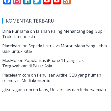
F
In
Li
T
Y
Y
F
ac
st
n
w
o
o
e
e
a
k
itt
u
u
e
KOMENTAR TERBARU
b
gr
e
er
T
T
d
o
a
dI
u
u
Dina Purnama
on
Jalanan Paling Menantang bagi Supir
Truk di Indonesia
o
m
n
b
b
k
e
e
Placelearn
on
Sepeda Listrik vs Motor: Mana Yang Lebih
Baik untuk Kita?
C
MasMol
on
Popularitas iPhone 11 yang Tak
h
Tergoyahkan di Pasar Asia
a
Placelearn.com
on
Penulisan Artikel SEO yang human
n
friendly di Mediakonten.id
n
gtjseragam.com
on
Kaos, Universitas dan Kebersamaan
el