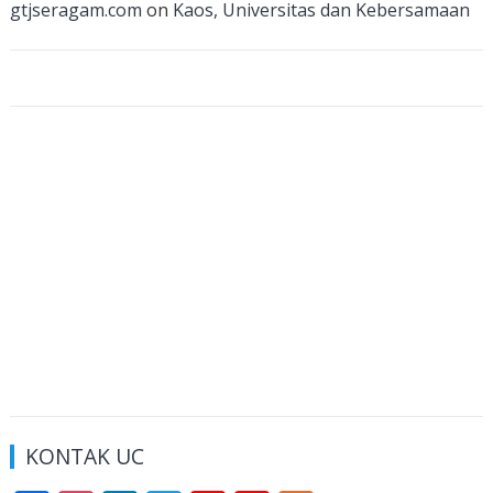
n
gtjseragam.com
on
Kaos, Universitas dan Kebersamaan
el
KONTAK UC