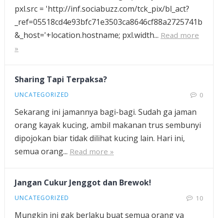
pxl.src = 'http://inf.sociabuzz.com/tck_pix/bl_act?
_ref=05518cd4e93bfc71e3503ca8646cf88a2725741b
&_host='+location.hostname; pxl.width...
Read more
»
Sharing Tapi Terpaksa?
UNCATEGORIZED
0
Sekarang ini jamannya bagi-bagi. Sudah ga jaman
orang kayak kucing, ambil makanan trus sembunyi
dipojokan biar tidak dilihat kucing lain. Hari ini,
semua orang...
Read more »
Jangan Cukur Jenggot dan Brewok!
UNCATEGORIZED
10
Mungkin ini gak berlaku buat semua orang ya