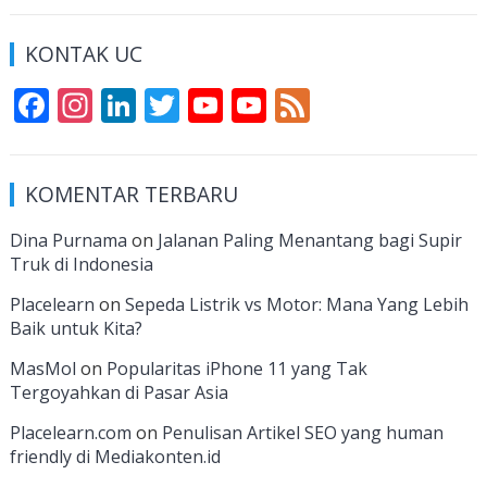
KONTAK UC
F
In
Li
T
Y
Y
F
ac
st
n
w
o
o
e
e
a
k
itt
u
u
e
KOMENTAR TERBARU
b
gr
e
er
T
T
d
o
a
dI
u
u
Dina Purnama
on
Jalanan Paling Menantang bagi Supir
Truk di Indonesia
o
m
n
b
b
k
e
e
Placelearn
on
Sepeda Listrik vs Motor: Mana Yang Lebih
Baik untuk Kita?
C
MasMol
on
Popularitas iPhone 11 yang Tak
h
Tergoyahkan di Pasar Asia
a
Placelearn.com
on
Penulisan Artikel SEO yang human
n
friendly di Mediakonten.id