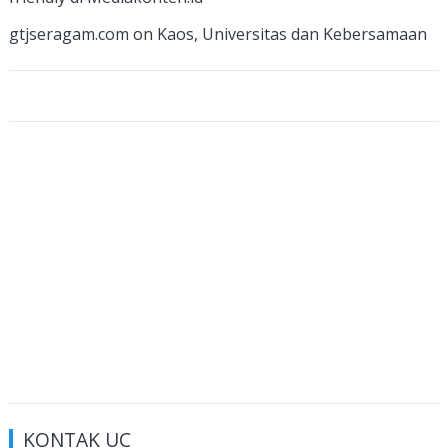
n
gtjseragam.com
on
Kaos, Universitas dan Kebersamaan
el
KONTAK UC