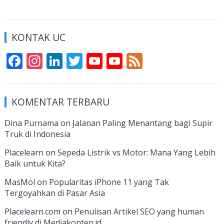
KONTAK UC
F
In
Li
T
Y
Y
F
ac
st
n
w
o
o
e
e
a
k
itt
u
u
e
KOMENTAR TERBARU
b
gr
e
er
T
T
d
o
a
dI
u
u
Dina Purnama
on
Jalanan Paling Menantang bagi Supir
Truk di Indonesia
o
m
n
b
b
k
e
e
Placelearn
on
Sepeda Listrik vs Motor: Mana Yang Lebih
Baik untuk Kita?
C
MasMol
on
Popularitas iPhone 11 yang Tak
h
Tergoyahkan di Pasar Asia
a
Placelearn.com
on
Penulisan Artikel SEO yang human
n
friendly di Mediakonten.id