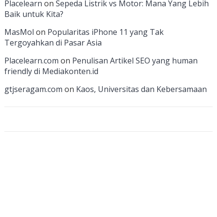
k
e
e
Placelearn
on
Sepeda Listrik vs Motor: Mana Yang Lebih
Baik untuk Kita?
C
MasMol
on
Popularitas iPhone 11 yang Tak
h
Tergoyahkan di Pasar Asia
a
Placelearn.com
on
Penulisan Artikel SEO yang human
n
friendly di Mediakonten.id
n
gtjseragam.com
on
Kaos, Universitas dan Kebersamaan
el