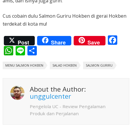
amis, dan isinya juga gurih.
Cus cobain dulu Salmon Guriru Hokben di gerai Hokben
terdekat di kota mu!
F
Post
Share
Save
ac
W
Li
S
e
h
n
h
b
MENU SALMON HOKBEN
at
e
ar
SALAD HOKBEN
SALMON GURIRU
o
s
e
o
A
About the Author:
k
p
unggulcenter
p
Pengelola UC - Review Pengalaman
Produk dan Perjalanan