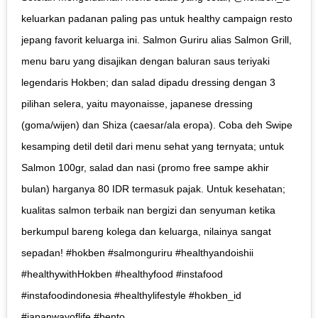
keluarkan padanan paling pas untuk healthy campaign resto
jepang favorit keluarga ini. Salmon Guriru alias Salmon Grill,
menu baru yang disajikan dengan baluran saus teriyaki
legendaris Hokben; dan salad dipadu dressing dengan 3
pilihan selera, yaitu mayonaisse, japanese dressing
(goma/wijen) dan Shiza (caesar/ala eropa). Coba deh Swipe
kesamping detil detil dari menu sehat yang ternyata; untuk
Salmon 100gr, salad dan nasi (promo free sampe akhir
bulan) harganya 80 IDR termasuk pajak. Untuk kesehatan;
kualitas salmon terbaik nan bergizi dan senyuman ketika
berkumpul bareng kolega dan keluarga, nilainya sangat
sepadan! #hokben #salmonguriru #healthyandoishii
#healthywithHokben #healthyfood #instafood
#instafoodindonesia #healthylifestyle #hokben_id
#japanwayoflife #bento