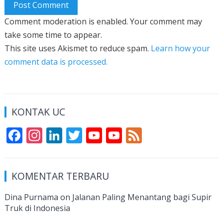
Comment moderation is enabled. Your comment may
take some time to appear.
This site uses Akismet to reduce spam.
Learn how your
comment data is processed.
KONTAK UC
F
In
Li
T
Y
Y
F
ac
st
n
w
o
o
e
e
a
k
itt
u
u
e
KOMENTAR TERBARU
b
gr
e
er
T
T
d
o
a
dI
u
u
Dina Purnama
on
Jalanan Paling Menantang bagi Supir
Truk di Indonesia
o
m
n
b
b