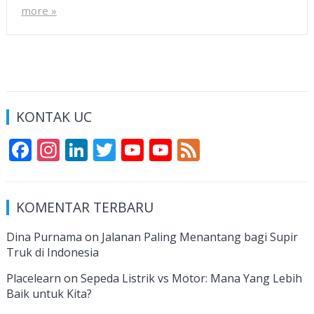
more »
KONTAK UC
F
In
Li
T
Y
Y
F
ac
st
n
w
o
o
e
e
a
k
itt
u
u
e
KOMENTAR TERBARU
b
gr
e
er
T
T
d
o
a
dI
u
u
Dina Purnama
on
Jalanan Paling Menantang bagi Supir
Truk di Indonesia
o
m
n
b
b
k
e
e
Placelearn
on
Sepeda Listrik vs Motor: Mana Yang Lebih
Baik untuk Kita?
C