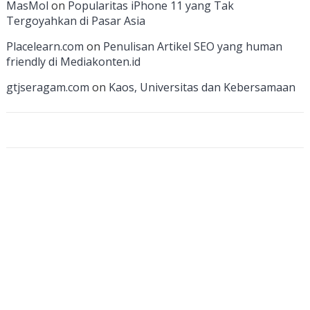
MasMol
on
Popularitas iPhone 11 yang Tak
h
Tergoyahkan di Pasar Asia
a
Placelearn.com
on
Penulisan Artikel SEO yang human
n
friendly di Mediakonten.id
n
gtjseragam.com
on
Kaos, Universitas dan Kebersamaan
el