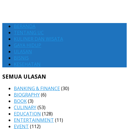
BERANDA
TENTANG UC
KULINER DAN WISATA
GAYA HIDUP
ULASAN
BISNIS
KESEHATAN
SEMUA ULASAN
BANKING & FINANCE
(30)
BIOGRAPHY
(6)
BOOK
(3)
CULINARY
(53)
EDUCATION
(128)
ENTERTAINMENT
(11)
EVENT
(112)