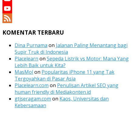
YouTube
YouTube
Channel
Feed
KOMENTAR TERBARU
Dina Purnama
on
Jalanan Paling Menantang bagi
Supir Truk di Indonesia
Placelearn
on
Sepeda Listrik vs Motor: Mana Yang
Lebih Baik untuk Kita?
MasMol
on
Popularitas iPhone 11 yang Tak
Tergoyahkan di Pasar Asia
Placelearn.com
on
Penulisan Artikel SEO yang
human friendly di Mediakonten.id
gtjseragam.com
on
Kaos, Universitas dan
Kebersamaan