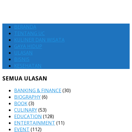
BERANDA
TENTANG UC
KULINER DAN WISATA
GAYA HIDUP
ULASAN
BISNIS
KESEHATAN
SEMUA ULASAN
BANKING & FINANCE
(30)
BIOGRAPHY
(6)
BOOK
(3)
CULINARY
(53)
EDUCATION
(128)
ENTERTAINMENT
(11)
EVENT
(112)