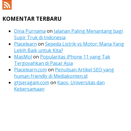
YouTube
Channel
Feed
KOMENTAR TERBARU
Dina Purnama
on
Jalanan Paling Menantang bagi
Supir Truk di Indonesia
Placelearn
on
Sepeda Listrik vs Motor: Mana Yang
Lebih Baik untuk Kita?
MasMol
on
Popularitas iPhone 11 yang Tak
Tergoyahkan di Pasar Asia
Placelearn.com
on
Penulisan Artikel SEO yang
human friendly di Mediakonten.id
gtjseragam.com
on
Kaos, Universitas dan
Kebersamaan