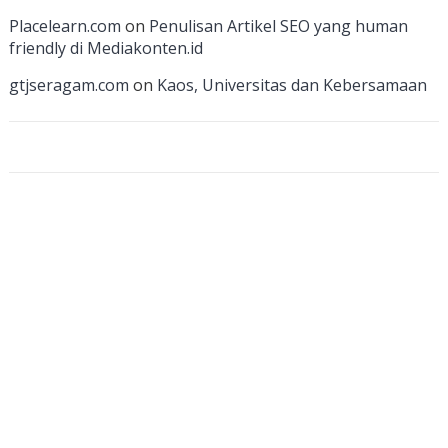
a
Placelearn.com
on
Penulisan Artikel SEO yang human
n
friendly di Mediakonten.id
n
gtjseragam.com
on
Kaos, Universitas dan Kebersamaan
el