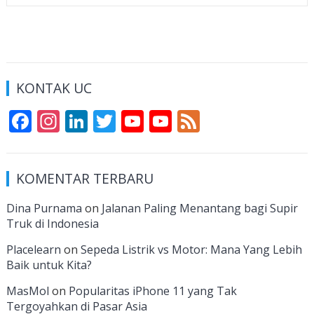
KONTAK UC
F
In
Li
T
Y
Y
F
ac
st
n
w
o
o
e
e
a
k
itt
u
u
e
KOMENTAR TERBARU
b
gr
e
er
T
T
d
o
a
dI
u
u
Dina Purnama
on
Jalanan Paling Menantang bagi Supir
Truk di Indonesia
o
m
n
b
b
k
e
e
Placelearn
on
Sepeda Listrik vs Motor: Mana Yang Lebih
Baik untuk Kita?
C
MasMol
on
Popularitas iPhone 11 yang Tak
h
Tergoyahkan di Pasar Asia