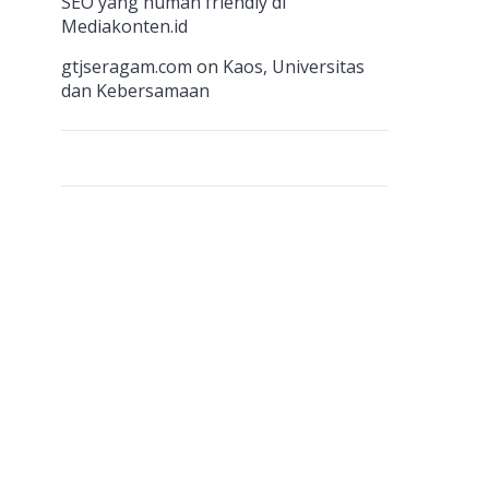
n
SEO yang human friendly di
Mediakonten.id
el
gtjseragam.com
on
Kaos, Universitas
dan Kebersamaan