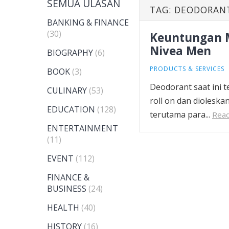
SEMUA ULASAN
TAG:
DEODORANT
BANKING & FINANCE
(30)
Keuntungan 
Nivea Men
BIOGRAPHY
(6)
PRODUCTS & SERVICES
BOOK
(3)
Deodorant saat ini t
CULINARY
(53)
roll on dan diolesk
EDUCATION
(128)
terutama para...
Rea
ENTERTAINMENT
(11)
EVENT
(112)
FINANCE &
BUSINESS
(24)
HEALTH
(40)
HISTORY
(16)