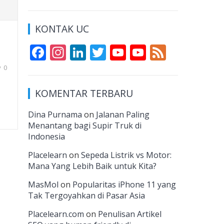
KONTAK UC
F
In
Li
T
Y
Y
F
ac
st
n
w
o
o
e
0
e
a
k
itt
u
u
e
KOMENTAR TERBARU
b
gr
e
er
T
T
d
o
a
dI
u
u
Dina Purnama
on
Jalanan Paling
Menantang bagi Supir Truk di
o
m
n
b
b
Indonesia
k
e
e
Placelearn
on
Sepeda Listrik vs Motor:
C
Mana Yang Lebih Baik untuk Kita?
h
MasMol
on
Popularitas iPhone 11 yang
a
Tak Tergoyahkan di Pasar Asia
n
Placelearn.com
on
Penulisan Artikel