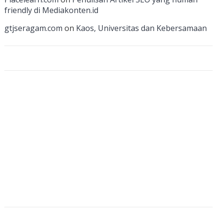
n
friendly di Mediakonten.id
n
gtjseragam.com
on
Kaos, Universitas dan Kebersamaan
el