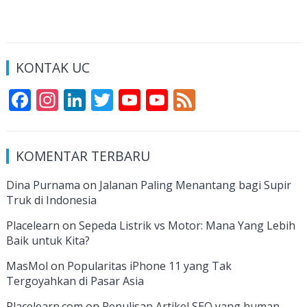
KONTAK UC
F
In
Li
T
Y
Y
F
ac
st
n
w
o
o
e
e
a
k
itt
u
u
e
KOMENTAR TERBARU
b
gr
e
er
T
T
d
o
a
dI
u
u
Dina Purnama
on
Jalanan Paling Menantang bagi Supir
Truk di Indonesia
o
m
n
b
b
k
e
e
Placelearn
on
Sepeda Listrik vs Motor: Mana Yang Lebih
Baik untuk Kita?
C
MasMol
on
Popularitas iPhone 11 yang Tak
h
Tergoyahkan di Pasar Asia
a
Placelearn.com
on
Penulisan Artikel SEO yang human