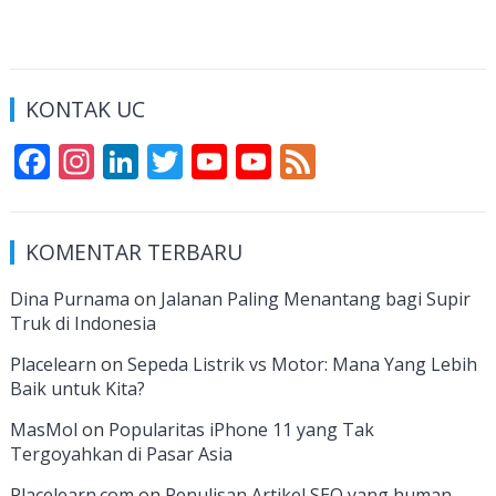
KONTAK UC
F
In
Li
T
Y
Y
F
ac
st
n
w
o
o
e
e
a
k
itt
u
u
e
KOMENTAR TERBARU
b
gr
e
er
T
T
d
o
a
dI
u
u
Dina Purnama
on
Jalanan Paling Menantang bagi Supir
Truk di Indonesia
o
m
n
b
b
k
e
e
Placelearn
on
Sepeda Listrik vs Motor: Mana Yang Lebih
Baik untuk Kita?
C
MasMol
on
Popularitas iPhone 11 yang Tak
h
Tergoyahkan di Pasar Asia
a
Placelearn.com
on
Penulisan Artikel SEO yang human