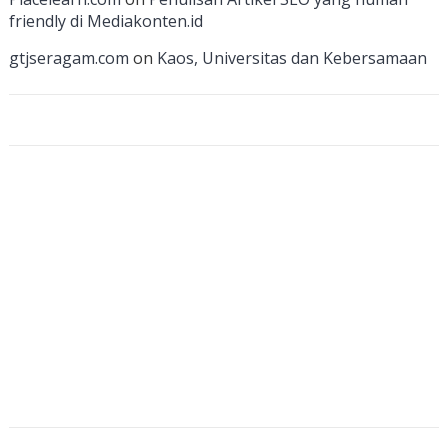
n
friendly di Mediakonten.id
n
gtjseragam.com
on
Kaos, Universitas dan Kebersamaan
el