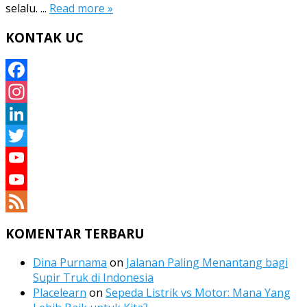
selalu. ...
Read more »
KONTAK UC
Facebook
Instagram
LinkedIn
Twitter
YouTube
YouTube
Channel
Feed
KOMENTAR TERBARU
Dina Purnama
on
Jalanan Paling Menantang bagi
Supir Truk di Indonesia
Placelearn
on
Sepeda Listrik vs Motor: Mana Yang