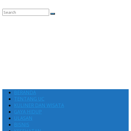
BERANDA
TENTANG UC
KULINER DAN WISATA
GAYA HIDUP
ULASAN
BISNIS