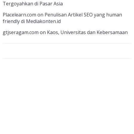
h
Tergoyahkan di Pasar Asia
a
Placelearn.com
on
Penulisan Artikel SEO yang human
n
friendly di Mediakonten.id
n
gtjseragam.com
on
Kaos, Universitas dan Kebersamaan
el