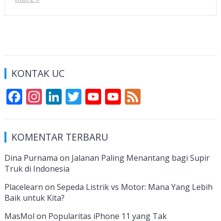
KONTAK UC
F
In
Li
T
Y
Y
F
ac
st
n
w
o
o
e
e
a
k
itt
u
u
e
KOMENTAR TERBARU
b
gr
e
er
T
T
d
o
a
dI
u
u
Dina Purnama
on
Jalanan Paling Menantang bagi Supir
Truk di Indonesia
o
m
n
b
b
k
e
e
Placelearn
on
Sepeda Listrik vs Motor: Mana Yang Lebih
Baik untuk Kita?
C
MasMol
on
Popularitas iPhone 11 yang Tak