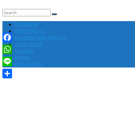
BERANDA
TENTANG UC
KULINER DAN WISATA
GAYA HIDUP
Facebook
ULASAN
BISNIS
WhatsApp
KESEHATAN
Line
Share