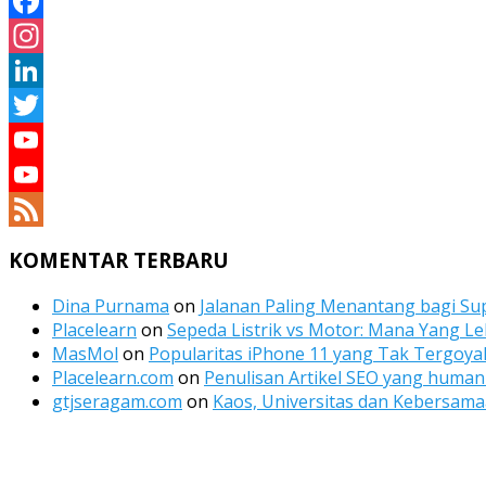
Facebook
Instagram
LinkedIn
Twitter
YouTube
YouTube
Channel
Feed
KOMENTAR TERBARU
Dina Purnama
on
Jalanan Paling Menantang bagi Sup
Placelearn
on
Sepeda Listrik vs Motor: Mana Yang Le
MasMol
on
Popularitas iPhone 11 yang Tak Tergoyah
Placelearn.com
on
Penulisan Artikel SEO yang human 
gtjseragam.com
on
Kaos, Universitas dan Kebersam