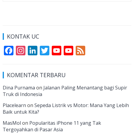
KONTAK UC
F
In
Li
T
Y
Y
F
ac
st
n
w
o
o
e
e
a
k
itt
u
u
e
KOMENTAR TERBARU
b
gr
e
er
T
T
d
o
a
dI
u
u
Dina Purnama
on
Jalanan Paling Menantang bagi Supir
Truk di Indonesia
o
m
n
b
b
k
e
e
Placelearn
on
Sepeda Listrik vs Motor: Mana Yang Lebih
Baik untuk Kita?
C
MasMol
on
Popularitas iPhone 11 yang Tak
h
Tergoyahkan di Pasar Asia