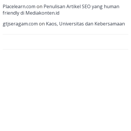
a
Placelearn.com
on
Penulisan Artikel SEO yang human
n
friendly di Mediakonten.id
n
gtjseragam.com
on
Kaos, Universitas dan Kebersamaan
el