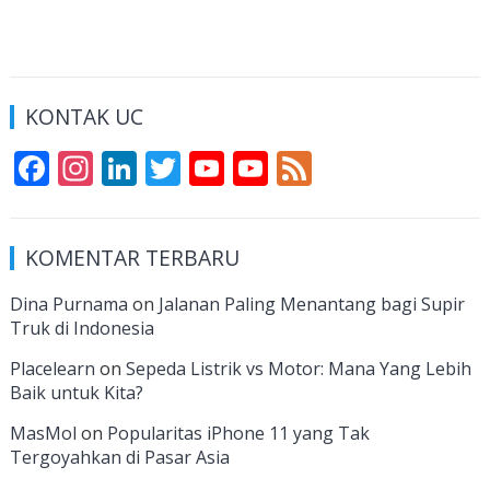
KONTAK UC
F
In
Li
T
Y
Y
F
ac
st
n
w
o
o
e
e
a
k
itt
u
u
e
KOMENTAR TERBARU
b
gr
e
er
T
T
d
o
a
dI
u
u
Dina Purnama
on
Jalanan Paling Menantang bagi Supir
Truk di Indonesia
o
m
n
b
b
k
e
e
Placelearn
on
Sepeda Listrik vs Motor: Mana Yang Lebih
Baik untuk Kita?
C
MasMol
on
Popularitas iPhone 11 yang Tak
h
Tergoyahkan di Pasar Asia
a