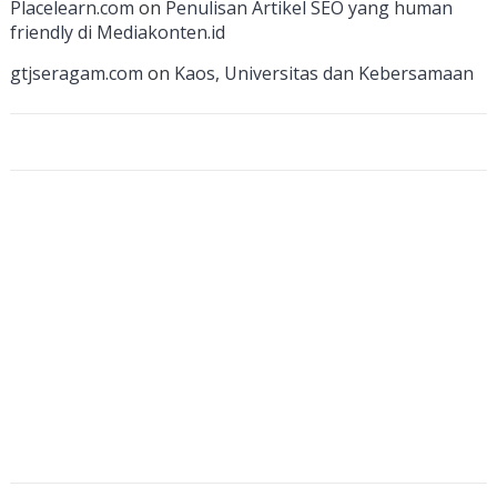
Placelearn.com
on
Penulisan Artikel SEO yang human
n
friendly di Mediakonten.id
n
gtjseragam.com
on
Kaos, Universitas dan Kebersamaan
el