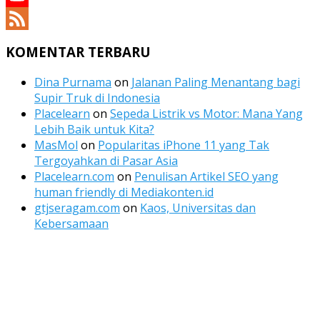
YouTube
Channel
Feed
KOMENTAR TERBARU
Dina Purnama
on
Jalanan Paling Menantang bagi
Supir Truk di Indonesia
Placelearn
on
Sepeda Listrik vs Motor: Mana Yang
Lebih Baik untuk Kita?
MasMol
on
Popularitas iPhone 11 yang Tak
Tergoyahkan di Pasar Asia
Placelearn.com
on
Penulisan Artikel SEO yang
human friendly di Mediakonten.id
gtjseragam.com
on
Kaos, Universitas dan
Kebersamaan