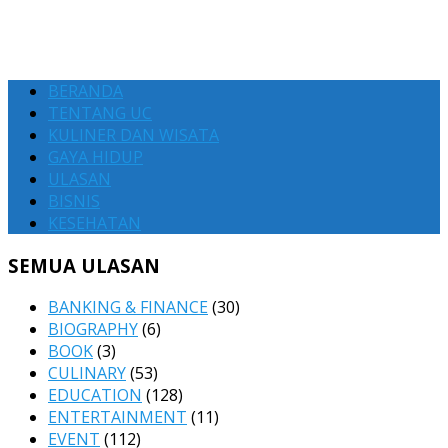
BERANDA
TENTANG UC
KULINER DAN WISATA
GAYA HIDUP
ULASAN
BISNIS
KESEHATAN
SEMUA ULASAN
BANKING & FINANCE
(30)
BIOGRAPHY
(6)
BOOK
(3)
CULINARY
(53)
EDUCATION
(128)
ENTERTAINMENT
(11)
EVENT
(112)