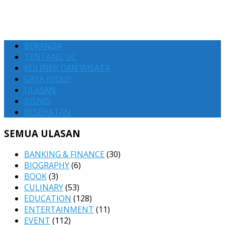
BERANDA
TENTANG UC
KULINER DAN WISATA
GAYA HIDUP
ULASAN
BISNIS
KESEHATAN
SEMUA ULASAN
BANKING & FINANCE
(30)
BIOGRAPHY
(6)
BOOK
(3)
CULINARY
(53)
EDUCATION
(128)
ENTERTAINMENT
(11)
EVENT
(112)