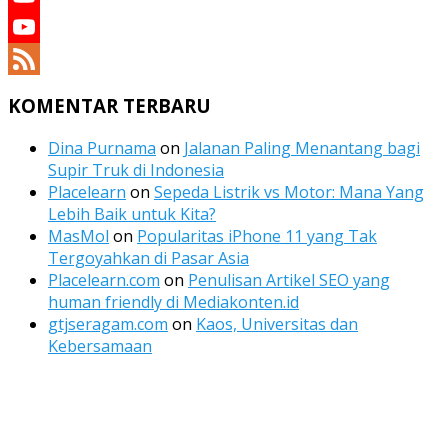
YouTube
YouTube
Channel
Feed
KOMENTAR TERBARU
Dina Purnama
on
Jalanan Paling Menantang bagi
Supir Truk di Indonesia
Placelearn
on
Sepeda Listrik vs Motor: Mana Yang
Lebih Baik untuk Kita?
MasMol
on
Popularitas iPhone 11 yang Tak
Tergoyahkan di Pasar Asia
Placelearn.com
on
Penulisan Artikel SEO yang
human friendly di Mediakonten.id
gtjseragam.com
on
Kaos, Universitas dan
Kebersamaan