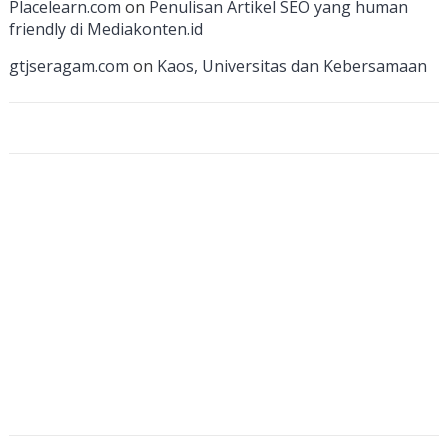
Placelearn.com
on
Penulisan Artikel SEO yang human
n
friendly di Mediakonten.id
n
gtjseragam.com
on
Kaos, Universitas dan Kebersamaan
el