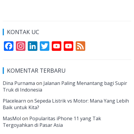
KONTAK UC
F
In
Li
T
Y
Y
F
ac
st
n
w
o
o
e
e
a
k
itt
u
u
e
KOMENTAR TERBARU
b
gr
e
er
T
T
d
o
a
dI
u
u
Dina Purnama
on
Jalanan Paling Menantang bagi Supir
Truk di Indonesia
o
m
n
b
b
k
e
e
Placelearn
on
Sepeda Listrik vs Motor: Mana Yang Lebih
Baik untuk Kita?
C
MasMol
on
Popularitas iPhone 11 yang Tak
h
Tergoyahkan di Pasar Asia
a