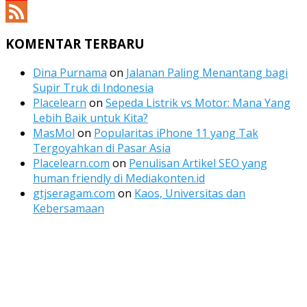
YouTube
Channel
Feed
KOMENTAR TERBARU
Dina Purnama
on
Jalanan Paling Menantang bagi
Supir Truk di Indonesia
Placelearn
on
Sepeda Listrik vs Motor: Mana Yang
Lebih Baik untuk Kita?
MasMol
on
Popularitas iPhone 11 yang Tak
Tergoyahkan di Pasar Asia
Placelearn.com
on
Penulisan Artikel SEO yang
human friendly di Mediakonten.id
gtjseragam.com
on
Kaos, Universitas dan
Kebersamaan