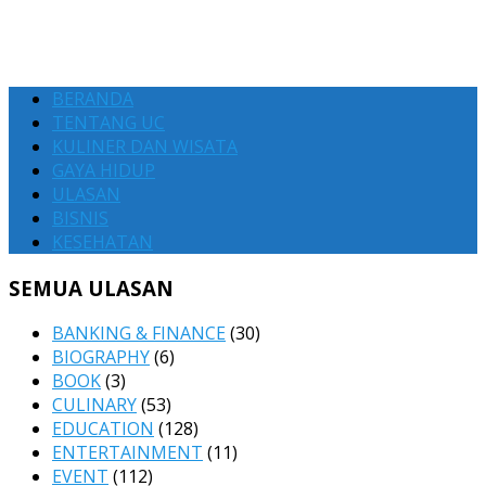
BERANDA
TENTANG UC
KULINER DAN WISATA
GAYA HIDUP
ULASAN
BISNIS
KESEHATAN
SEMUA ULASAN
BANKING & FINANCE
(30)
BIOGRAPHY
(6)
BOOK
(3)
CULINARY
(53)
EDUCATION
(128)
ENTERTAINMENT
(11)
EVENT
(112)