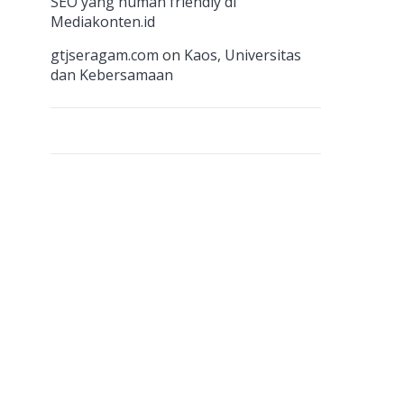
n
SEO yang human friendly di
Mediakonten.id
el
gtjseragam.com
on
Kaos, Universitas
dan Kebersamaan