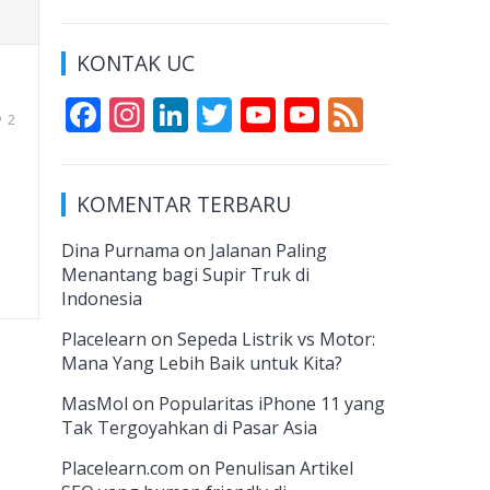
KONTAK UC
F
In
Li
T
Y
Y
F
2
ac
st
n
w
o
o
e
e
a
k
itt
u
u
e
KOMENTAR TERBARU
b
gr
e
er
T
T
d
o
a
dI
u
u
Dina Purnama
on
Jalanan Paling
Menantang bagi Supir Truk di
o
m
n
b
b
Indonesia
k
e
e
Placelearn
on
Sepeda Listrik vs Motor:
C
Mana Yang Lebih Baik untuk Kita?
h
MasMol
on
Popularitas iPhone 11 yang
a
Tak Tergoyahkan di Pasar Asia
n
Placelearn.com
on
Penulisan Artikel