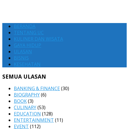
BERANDA
TENTANG UC
KULINER DAN WISATA
GAYA HIDUP
ULASAN
BISNIS
KESEHATAN
SEMUA ULASAN
BANKING & FINANCE
(30)
BIOGRAPHY
(6)
BOOK
(3)
CULINARY
(53)
EDUCATION
(128)
ENTERTAINMENT
(11)
EVENT
(112)