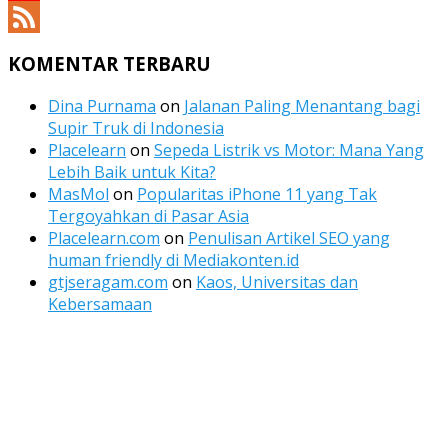
YouTube
Channel
Feed
KOMENTAR TERBARU
Dina Purnama
on
Jalanan Paling Menantang bagi
Supir Truk di Indonesia
Placelearn
on
Sepeda Listrik vs Motor: Mana Yang
Lebih Baik untuk Kita?
MasMol
on
Popularitas iPhone 11 yang Tak
Tergoyahkan di Pasar Asia
Placelearn.com
on
Penulisan Artikel SEO yang
human friendly di Mediakonten.id
gtjseragam.com
on
Kaos, Universitas dan
Kebersamaan