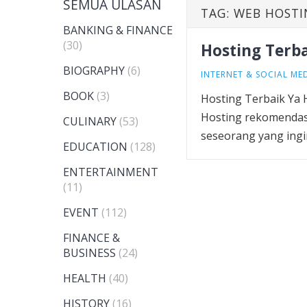
SEMUA ULASAN
TAG:
WEB HOST
BANKING & FINANCE
(30)
Hosting Terba
BIOGRAPHY
(6)
INTERNET & SOCIAL ME
BOOK
(3)
Hosting Terbaik Ya 
Hosting rekomendas
CULINARY
(53)
seseorang yang ingi
EDUCATION
(128)
ENTERTAINMENT
(11)
EVENT
(112)
FINANCE &
BUSINESS
(24)
HEALTH
(40)
HISTORY
(16)