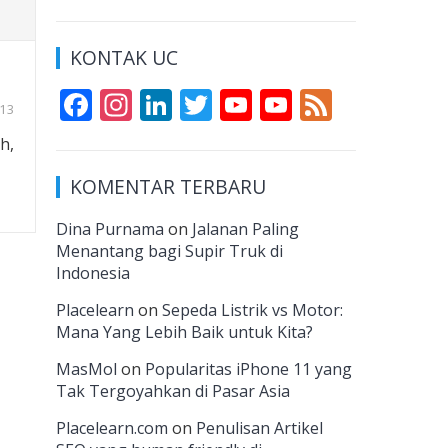
KONTAK UC
F
In
Li
T
Y
Y
F
13
ac
st
n
w
o
o
e
h,
e
a
k
itt
u
u
e
KOMENTAR TERBARU
b
gr
e
er
T
T
d
o
a
dI
u
u
Dina Purnama
on
Jalanan Paling
Menantang bagi Supir Truk di
o
m
n
b
b
Indonesia
k
e
e
Placelearn
on
Sepeda Listrik vs Motor:
C
Mana Yang Lebih Baik untuk Kita?
h
MasMol
on
Popularitas iPhone 11 yang
a
Tak Tergoyahkan di Pasar Asia
n
Placelearn.com
on
Penulisan Artikel