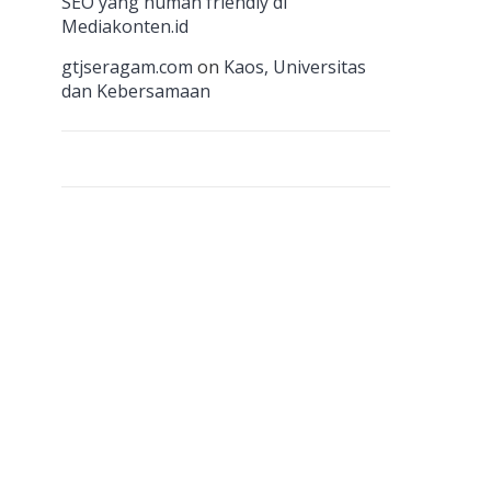
n
SEO yang human friendly di
Mediakonten.id
el
gtjseragam.com
on
Kaos, Universitas
dan Kebersamaan