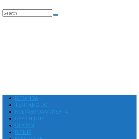
BERANDA
TENTANG UC
KULINER DAN WISATA
GAYA HIDUP
ULASAN
BISNIS