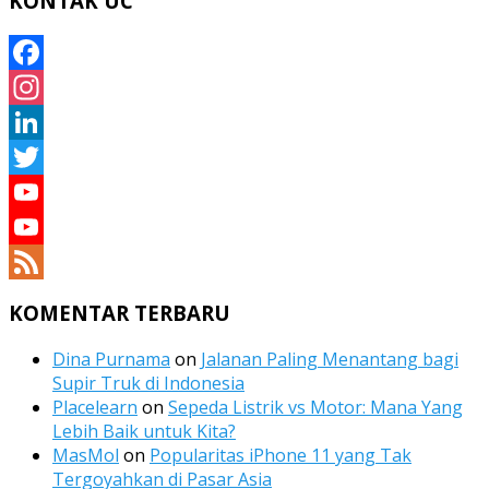
KONTAK UC
Facebook
Instagram
LinkedIn
Twitter
YouTube
YouTube
Channel
Feed
KOMENTAR TERBARU
Dina Purnama
on
Jalanan Paling Menantang bagi
Supir Truk di Indonesia
Placelearn
on
Sepeda Listrik vs Motor: Mana Yang
Lebih Baik untuk Kita?
MasMol
on
Popularitas iPhone 11 yang Tak
Tergoyahkan di Pasar Asia