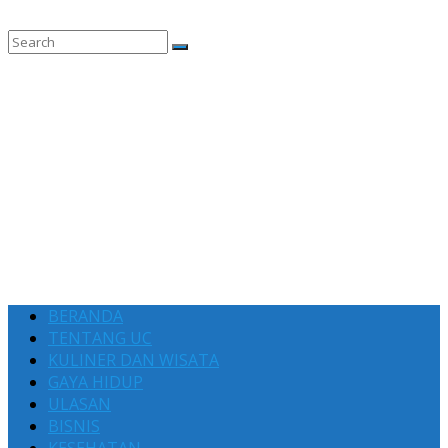
BERANDA
TENTANG UC
KULINER DAN WISATA
GAYA HIDUP
ULASAN
BISNIS