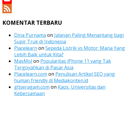
YouTube
Channel
Feed
KOMENTAR TERBARU
Dina Purnama
on
Jalanan Paling Menantang bagi
Supir Truk di Indonesia
Placelearn
on
Sepeda Listrik vs Motor: Mana Yang
Lebih Baik untuk Kita?
MasMol
on
Popularitas iPhone 11 yang Tak
Tergoyahkan di Pasar Asia
Placelearn.com
on
Penulisan Artikel SEO yang
human friendly di Mediakonten.id
gtjseragam.com
on
Kaos, Universitas dan
Kebersamaan