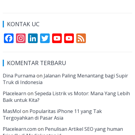
KONTAK UC
F
In
Li
T
Y
Y
F
ac
st
n
w
o
o
e
e
a
k
itt
u
u
e
KOMENTAR TERBARU
b
gr
e
er
T
T
d
o
a
dI
u
u
Dina Purnama
on
Jalanan Paling Menantang bagi Supir
Truk di Indonesia
o
m
n
b
b
k
e
e
Placelearn
on
Sepeda Listrik vs Motor: Mana Yang Lebih
Baik untuk Kita?
C
MasMol
on
Popularitas iPhone 11 yang Tak
h
Tergoyahkan di Pasar Asia
a
Placelearn.com
on
Penulisan Artikel SEO yang human
n