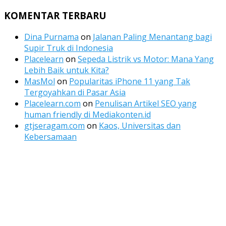
Channel
Feed
KOMENTAR TERBARU
Dina Purnama
on
Jalanan Paling Menantang bagi
Supir Truk di Indonesia
Placelearn
on
Sepeda Listrik vs Motor: Mana Yang
Lebih Baik untuk Kita?
MasMol
on
Popularitas iPhone 11 yang Tak
Tergoyahkan di Pasar Asia
Placelearn.com
on
Penulisan Artikel SEO yang
human friendly di Mediakonten.id
gtjseragam.com
on
Kaos, Universitas dan
Kebersamaan