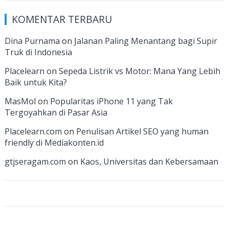
e
a
k
itt
u
u
e
KOMENTAR TERBARU
b
gr
e
er
T
T
d
o
a
dI
u
u
Dina Purnama
on
Jalanan Paling Menantang bagi Supir
Truk di Indonesia
o
m
n
b
b
k
e
e
Placelearn
on
Sepeda Listrik vs Motor: Mana Yang Lebih
Baik untuk Kita?
C
MasMol
on
Popularitas iPhone 11 yang Tak
h
Tergoyahkan di Pasar Asia
a
Placelearn.com
on
Penulisan Artikel SEO yang human
n
friendly di Mediakonten.id
n
gtjseragam.com
on
Kaos, Universitas dan Kebersamaan
el