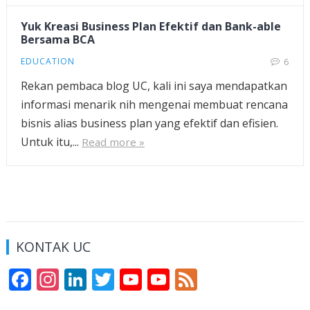
Yuk Kreasi Business Plan Efektif dan Bank-able
Bersama BCA
EDUCATION
6
Rekan pembaca blog UC, kali ini saya mendapatkan
informasi menarik nih mengenai membuat rencana
bisnis alias business plan yang efektif dan efisien.
Untuk itu,...
Read more »
KONTAK UC
F
In
Li
T
Y
Y
F
ac
st
n
w
o
o
e