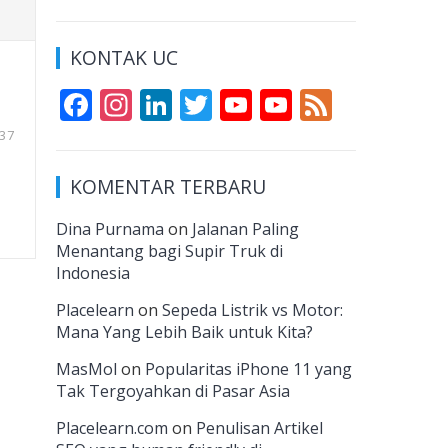
KONTAK UC
F
In
Li
T
Y
Y
F
ac
st
n
w
o
o
e
37
e
a
k
itt
u
u
e
KOMENTAR TERBARU
b
gr
e
er
T
T
d
o
a
dI
u
u
Dina Purnama
on
Jalanan Paling
Menantang bagi Supir Truk di
o
m
n
b
b
Indonesia
k
e
e
Placelearn
on
Sepeda Listrik vs Motor:
C
Mana Yang Lebih Baik untuk Kita?
h
MasMol
on
Popularitas iPhone 11 yang
a
Tak Tergoyahkan di Pasar Asia
n
Placelearn.com
on
Penulisan Artikel