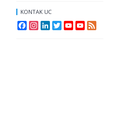
KONTAK UC
F
In
Li
T
Y
Y
F
ac
st
n
w
o
o
e
e
a
k
itt
u
u
e
b
gr
e
er
T
T
d
o
a
dI
u
u
o
m
n
b
b
k
e
e
C
h
a
n
n