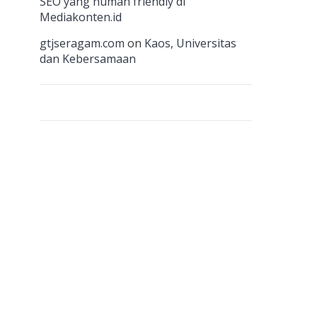
n
SEO yang human friendly di
Mediakonten.id
el
gtjseragam.com
on
Kaos, Universitas
dan Kebersamaan