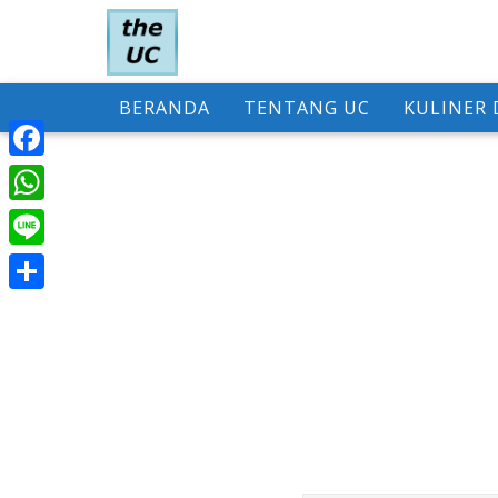
BERANDA
TENTANG UC
KULINER 
F
a
W
c
h
L
e
a
i
S
b
t
n
h
o
s
e
a
o
A
r
k
p
e
p