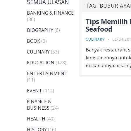
SEMUA ULASAN
TAG:
BUBUR AYA
BANKING & FINANCE
(30)
Tips Memilih
Seafood
BIOGRAPHY
(6)
CULINARY
02/04/20
BOOK
(3)
Banyak restaurant 
CULINARY
(53)
konsumennya untuk 
EDUCATION
(128)
makanannya misalnya
ENTERTAINMENT
(11)
EVENT
(112)
FINANCE &
BUSINESS
(24)
HEALTH
(40)
HISTORY
(16)