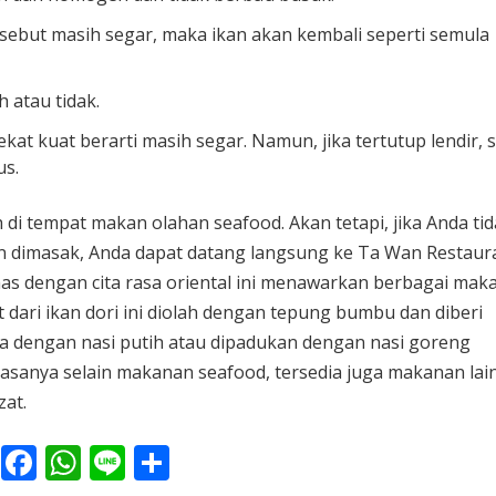
ersebut masih segar, maka ikan akan kembali seperti semula
 atau tidak.
kat kuat berarti masih segar. Namun, jika tertutup lendir, s
us.
ah di tempat makan olahan seafood.
Akan tetapi, jika Anda ti
an dimasak, Anda dapat datang langsung ke Ta Wan Restaur
s dengan cita rasa oriental ini menawarkan berbagai mak
et dari ikan dori ini diolah dengan tepung bumbu dan diberi
 dengan nasi putih atau dipadukan dengan nasi goreng
iasanya selain makanan seafood, tersedia juga makanan lai
zat.
F
W
Li
S