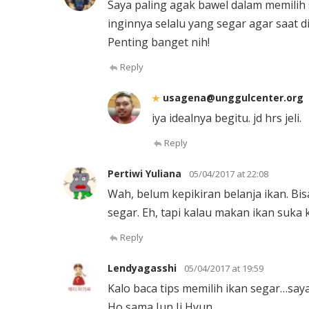
Saya paling agak bawel dalam memilih 
inginnya selalu yang segar agar saat 
Penting banget nih!
Reply
usagena@unggulcenter.org
iya idealnya begitu. jd hrs jeli.
Reply
Pertiwi Yuliana
05/04/2017 at 22:08
Wah, belum kepikiran belanja ikan. Bis
segar. Eh, tapi kalau makan ikan suka 
Reply
Lendyagasshi
05/04/2017 at 19:59
Kalo baca tips memilih ikan segar…sa
Ho sama Jun Ji Hyun.