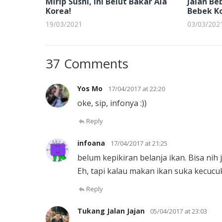
Mirip Sushi, Ini Belut Bakar Ala
Jalan Be
Korea!
Bebek K
19/03/2021
03/03/202
37 Comments
Yos Mo
17/04/2017 at 22:20
oke, sip, infonya :))
Reply
infoana
17/04/2017 at 21:25
belum kepikiran belanja ikan. Bisa nih 
Eh, tapi kalau makan ikan suka kecucuk
Reply
Tukang Jalan Jajan
05/04/2017 at 23:03