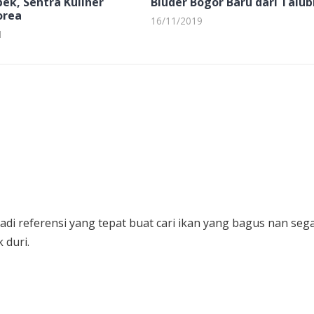
bek, Sentra Kuliner
Bluder Bogor Baru dari Talub
orea
16/11/2019
1
jadi referensi yang tepat buat cari ikan yang bagus nan sega
 duri.