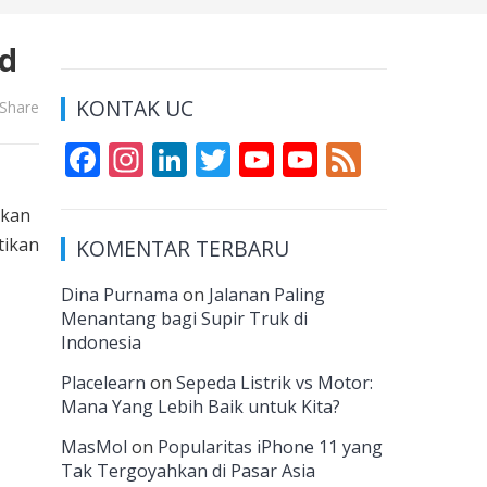
od
KONTAK UC
Share
F
In
Li
T
Y
Y
F
ac
st
n
w
o
o
e
ikan
e
a
k
itt
u
u
e
tikan
KOMENTAR TERBARU
b
gr
e
er
T
T
d
o
a
dI
u
u
Dina Purnama
on
Jalanan Paling
Menantang bagi Supir Truk di
o
m
n
b
b
Indonesia
k
e
e
Placelearn
on
Sepeda Listrik vs Motor:
C
Mana Yang Lebih Baik untuk Kita?
h
MasMol
on
Popularitas iPhone 11 yang
a
Tak Tergoyahkan di Pasar Asia