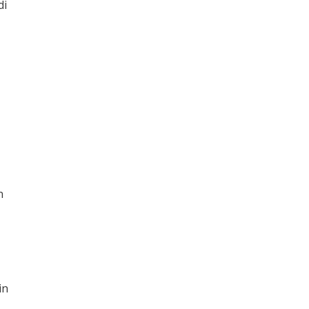
di
n
in