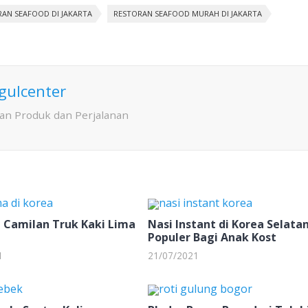
ac
h
n
h
AN SEAFOOD DI JAKARTA
e
at
e
ar
RESTORAN SEAFOOD MURAH DI JAKARTA
b
s
e
o
A
o
p
gulcenter
k
p
an Produk dan Perjalanan
 Camilan Truk Kaki Lima
Nasi Instant di Korea Selata
Populer Bagi Anak Kost
1
21/07/2021