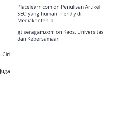
n
Placelearn.com
on
Penulisan Artikel
n
SEO yang human friendly di
Mediakonten.id
el
gtjseragam.com
on
Kaos, Universitas
dan Kebersamaan
 Ciri
 juga