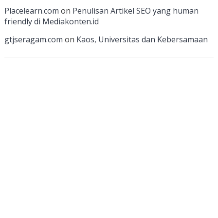
a
Placelearn.com
on
Penulisan Artikel SEO yang human
n
friendly di Mediakonten.id
n
gtjseragam.com
on
Kaos, Universitas dan Kebersamaan
el