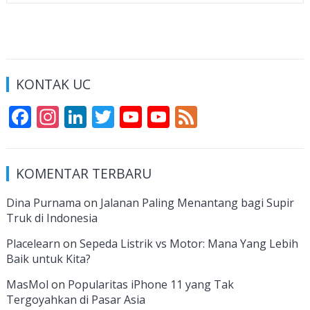
KONTAK UC
F
In
Li
T
Y
Y
F
ac
st
n
w
o
o
e
e
a
k
itt
u
u
e
KOMENTAR TERBARU
b
gr
e
er
T
T
d
o
a
dI
u
u
Dina Purnama
on
Jalanan Paling Menantang bagi Supir
Truk di Indonesia
o
m
n
b
b
k
e
e
Placelearn
on
Sepeda Listrik vs Motor: Mana Yang Lebih
Baik untuk Kita?
C
MasMol
on
Popularitas iPhone 11 yang Tak
h
Tergoyahkan di Pasar Asia