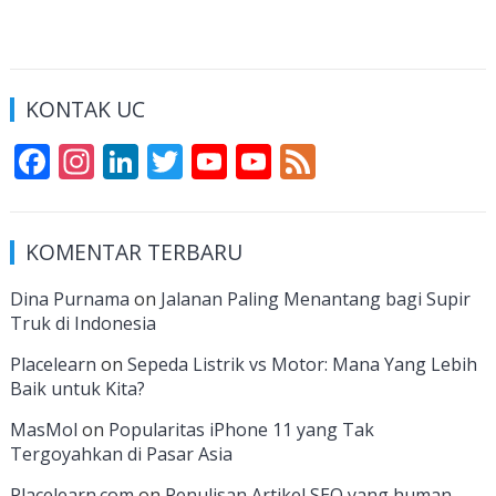
KONTAK UC
F
In
Li
T
Y
Y
F
ac
st
n
w
o
o
e
e
a
k
itt
u
u
e
KOMENTAR TERBARU
b
gr
e
er
T
T
d
o
a
dI
u
u
Dina Purnama
on
Jalanan Paling Menantang bagi Supir
Truk di Indonesia
o
m
n
b
b
k
e
e
Placelearn
on
Sepeda Listrik vs Motor: Mana Yang Lebih
Baik untuk Kita?
C
MasMol
on
Popularitas iPhone 11 yang Tak
h
Tergoyahkan di Pasar Asia
a
Placelearn.com
on
Penulisan Artikel SEO yang human