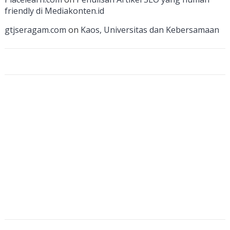
n
friendly di Mediakonten.id
n
gtjseragam.com
on
Kaos, Universitas dan Kebersamaan
el