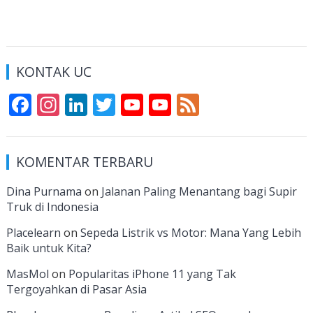
KONTAK UC
F
In
Li
T
Y
Y
F
ac
st
n
w
o
o
e
e
a
k
itt
u
u
e
KOMENTAR TERBARU
b
gr
e
er
T
T
d
o
a
dI
u
u
Dina Purnama
on
Jalanan Paling Menantang bagi Supir
Truk di Indonesia
o
m
n
b
b
k
e
e
Placelearn
on
Sepeda Listrik vs Motor: Mana Yang Lebih
Baik untuk Kita?
C
MasMol
on
Popularitas iPhone 11 yang Tak
h
Tergoyahkan di Pasar Asia
a