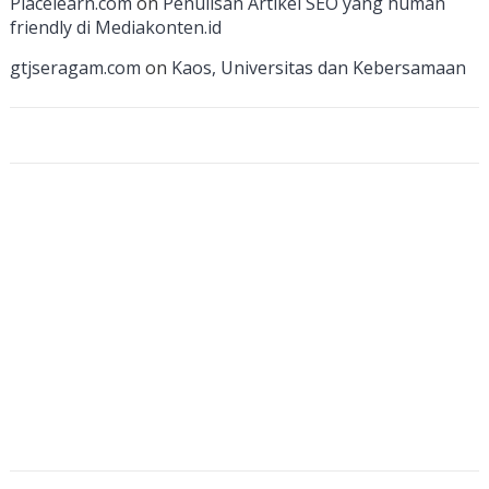
Placelearn.com
on
Penulisan Artikel SEO yang human
n
friendly di Mediakonten.id
n
gtjseragam.com
on
Kaos, Universitas dan Kebersamaan
el