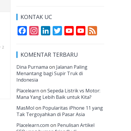
KONTAK UC
F
In
Li
T
Y
Y
F
ac
st
n
w
o
o
e
e
a
k
itt
u
u
e
2
KOMENTAR TERBARU
b
gr
e
er
T
T
d
o
a
dI
u
u
Dina Purnama
on
Jalanan Paling
Menantang bagi Supir Truk di
o
m
n
b
b
Indonesia
k
e
e
Placelearn
on
Sepeda Listrik vs Motor:
C
Mana Yang Lebih Baik untuk Kita?
h
MasMol
on
Popularitas iPhone 11 yang
a
Tak Tergoyahkan di Pasar Asia
n
Placelearn.com
on
Penulisan Artikel