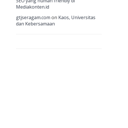
n
SEO yang human friendly di
Mediakonten.id
el
gtjseragam.com
on
Kaos, Universitas
dan Kebersamaan