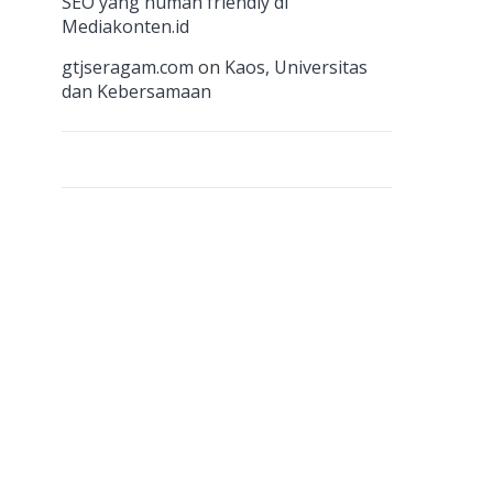
n
SEO yang human friendly di
Mediakonten.id
el
gtjseragam.com
on
Kaos, Universitas
dan Kebersamaan