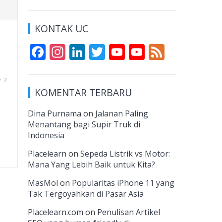
KONTAK UC
F
In
Li
T
Y
Y
F
ac
st
n
w
o
o
e
e
a
k
itt
u
u
e
2
KOMENTAR TERBARU
b
gr
e
er
T
T
d
o
a
dI
u
u
Dina Purnama
on
Jalanan Paling
Menantang bagi Supir Truk di
o
m
n
b
b
Indonesia
k
e
e
Placelearn
on
Sepeda Listrik vs Motor:
C
Mana Yang Lebih Baik untuk Kita?
h
MasMol
on
Popularitas iPhone 11 yang
a
Tak Tergoyahkan di Pasar Asia
n
Placelearn.com
on
Penulisan Artikel