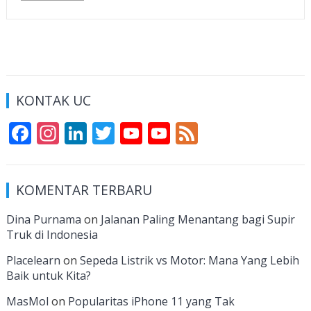
KONTAK UC
F
In
Li
T
Y
Y
F
ac
st
n
w
o
o
e
e
a
k
itt
u
u
e
KOMENTAR TERBARU
b
gr
e
er
T
T
d
o
a
dI
u
u
Dina Purnama
on
Jalanan Paling Menantang bagi Supir
Truk di Indonesia
o
m
n
b
b
k
e
e
Placelearn
on
Sepeda Listrik vs Motor: Mana Yang Lebih
Baik untuk Kita?
C
MasMol
on
Popularitas iPhone 11 yang Tak
h