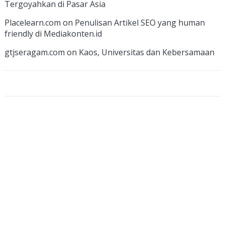
Tergoyahkan di Pasar Asia
a
Placelearn.com
on
Penulisan Artikel SEO yang human
n
friendly di Mediakonten.id
n
gtjseragam.com
on
Kaos, Universitas dan Kebersamaan
el