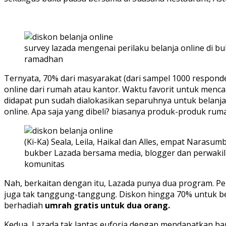
survey lazada mengenai perilaku belanja online di bu
ramadhan
Ternyata, 70% dari masyarakat (dari sampel 1000 respon
online dari rumah atau kantor. Waktu favorit untuk mencar
didapat pun sudah dialokasikan separuhnya untuk belanja
online. Apa saja yang dibeli? biasanya produk-produk rumah 
(Ki-Ka) Seala, Leila, Haikal dan Alles, empat Narasum
bukber Lazada bersama media, blogger dan perwaki
komunitas
Nah, berkaitan dengan itu, Lazada punya dua program. 
juga tak tanggung-tanggung. Diskon hingga 70% untuk ber
berhadiah
umrah gratis untuk dua orang.
Kedua, Lazada tak lantas euforia dengan mendapatkan ban