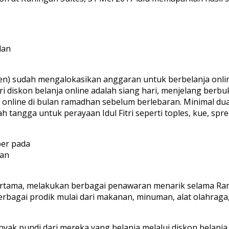
lan
den) sudah mengalokasikan anggaran untuk berbelanja onli
i diskon belanja online adalah siang hari, menjelang berbuk
 online di bulan ramadhan sebelum berlebaran. Minimal du
tangga untuk perayaan Idul Fitri seperti toples, kue, sprei,
ber pada
lan
Pertama, melakukan berbagai penawaran menarik selama R
bagai prodik mulai dari makanan, minuman, alat olahraga,
yak pundi dari mereka yang belanja melalui diskon belanj