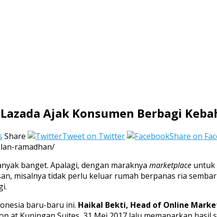
, Lazada Ajak Konsumen Berbagi Keba
s
Share
Tweet on Twitter
Share on Fa
bulan-ramadhan/
nyak banget. Apalagi, dengan maraknya
marketplace
untuk k
an, misalnya tidak perlu keluar rumah berpanas ria semb
i.
donesia baru-baru ini.
Haikal Bekti, Head of Online Marke
n at Kuningan Suites, 31 Mei 2017 lalu memaparkan hasil s