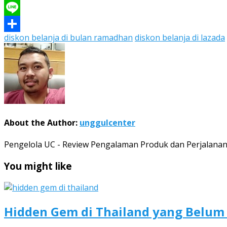
WhatsApp
Line
diskon belanja di bulan ramadhan
diskon belanja di lazada
Share
About the Author:
unggulcenter
Pengelola UC - Review Pengalaman Produk dan Perjalana
You might like
Hidden Gem di Thailand yang Belum