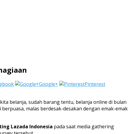
hagiaan
cebook
Google+
Pinterest
ita belanja, sudah barang tentu, belanja online di bulan
ari berpuasa, malas berdesak-desakan dengan emak-emak
ting Lazada Indonesia
pada saat media gathering
urvey tersebut.