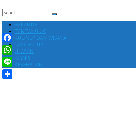
BERANDA
TENTANG UC
KULINER DAN WISATA
GAYA HIDUP
Facebook
ULASAN
BISNIS
WhatsApp
KESEHATAN
Line
Share