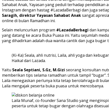
Sahabat Anak, Yayasan yang peduli terhadap pendidikan 
Instagram dengan hastag #LazadaBerbagi dan juga setia
Saragih, direktur Yayasan Sahabat Anak
sangat apresi
online di bulan Ramadhan ini.
Selain meluncurkan program
#LazadaBerbagi
dan kampan
yang datang ke acara Buka Puasa ini. Yaitu sejumlah media
yang dihadirkan adalah dua wanita cantik dan juga bugar 
(Ki-Ka) Seala, ahli nutrisi, Laila, ahli yoga dan kebuga
Haikal dari Lazada.
Yaitu
Seala Septiani, S.Gz, M.Gizi
seorang konsultan nutr
memberikan tips selama ramadhan untuk tampil “bugar”.
Laila menegaskan perlunya kita tetap berolahraga di bula
Laila mengajak peserta buka puasa untuk mencobanya.
Laila Munaf, co-founder Sana Studio yang menginspi
peserta untuk tetap bugar dengan olahraga disesua