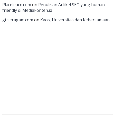
a
Placelearn.com
on
Penulisan Artikel SEO yang human
n
friendly di Mediakonten.id
n
gtjseragam.com
on
Kaos, Universitas dan Kebersamaan
el