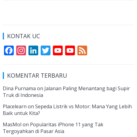
KONTAK UC
F
In
Li
T
Y
Y
F
ac
st
n
w
o
o
e
e
a
k
itt
u
u
e
KOMENTAR TERBARU
b
gr
e
er
T
T
d
o
a
dI
u
u
Dina Purnama
on
Jalanan Paling Menantang bagi Supir
Truk di Indonesia
o
m
n
b
b
k
e
e
Placelearn
on
Sepeda Listrik vs Motor: Mana Yang Lebih
Baik untuk Kita?
C
MasMol
on
Popularitas iPhone 11 yang Tak
h
Tergoyahkan di Pasar Asia