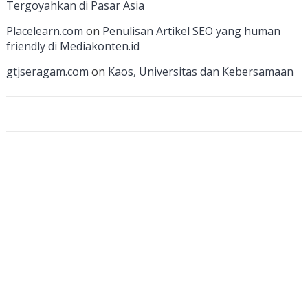
Tergoyahkan di Pasar Asia
a
Placelearn.com
on
Penulisan Artikel SEO yang human
n
friendly di Mediakonten.id
n
gtjseragam.com
on
Kaos, Universitas dan Kebersamaan
el