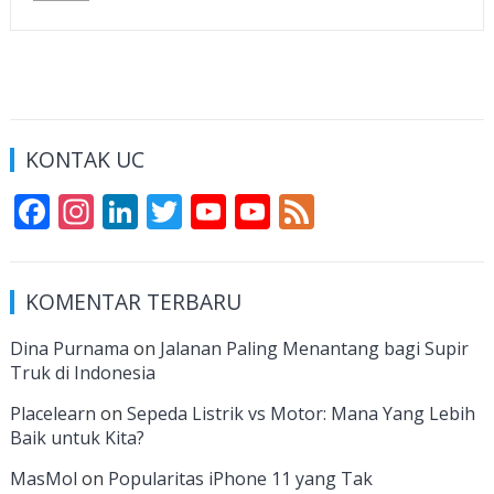
KONTAK UC
F
In
Li
T
Y
Y
F
ac
st
n
w
o
o
e
e
a
k
itt
u
u
e
KOMENTAR TERBARU
b
gr
e
er
T
T
d
o
a
dI
u
u
Dina Purnama
on
Jalanan Paling Menantang bagi Supir
Truk di Indonesia
o
m
n
b
b
k
e
e
Placelearn
on
Sepeda Listrik vs Motor: Mana Yang Lebih
Baik untuk Kita?
C
MasMol
on
Popularitas iPhone 11 yang Tak
h