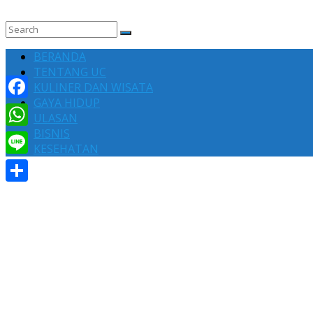
BERANDA
TENTANG UC
KULINER DAN WISATA
GAYA HIDUP
Facebook
ULASAN
BISNIS
WhatsApp
KESEHATAN
Line
Share