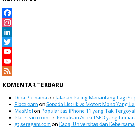
Facebook
Instagram
LinkedIn
Twitter
YouTube
YouTube
Channel
Feed
KOMENTAR TERBARU
Dina Purnama
on
Jalanan Paling Menantang bagi Sup
Placelearn
on
Sepeda Listrik vs Motor: Mana Yang Le
MasMol
on
Popularitas iPhone 11 yang Tak Tergoyah
Placelearn.com
on
Penulisan Artikel SEO yang human 
gtjseragam.com
on
Kaos, Universitas dan Kebersam