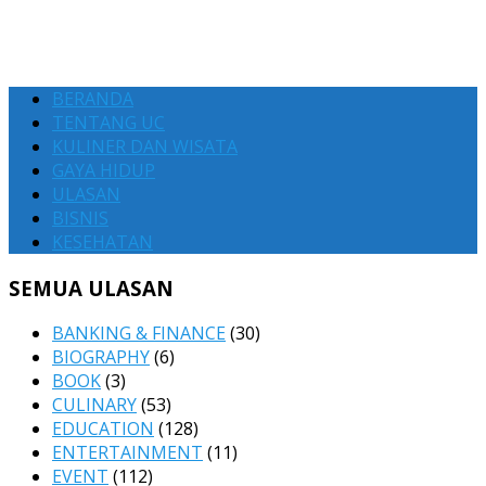
BERANDA
TENTANG UC
KULINER DAN WISATA
GAYA HIDUP
ULASAN
BISNIS
KESEHATAN
SEMUA ULASAN
BANKING & FINANCE
(30)
BIOGRAPHY
(6)
BOOK
(3)
CULINARY
(53)
EDUCATION
(128)
ENTERTAINMENT
(11)
EVENT
(112)