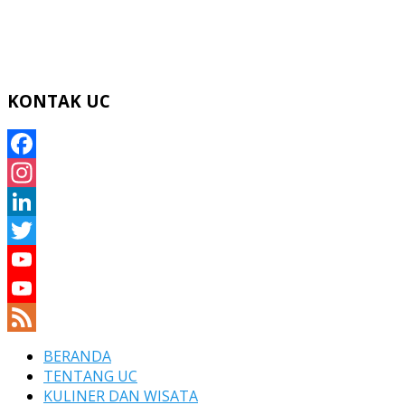
KONTAK UC
Facebook
Instagram
LinkedIn
Twitter
YouTube
YouTube
Channel
Feed
BERANDA
TENTANG UC
KULINER DAN WISATA