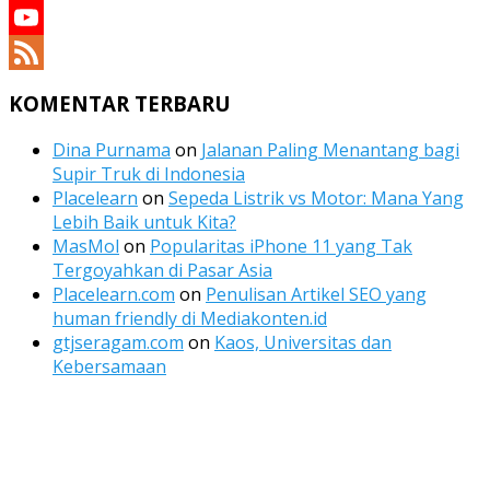
YouTube
YouTube
Channel
Feed
KOMENTAR TERBARU
Dina Purnama
on
Jalanan Paling Menantang bagi
Supir Truk di Indonesia
Placelearn
on
Sepeda Listrik vs Motor: Mana Yang
Lebih Baik untuk Kita?
MasMol
on
Popularitas iPhone 11 yang Tak
Tergoyahkan di Pasar Asia
Placelearn.com
on
Penulisan Artikel SEO yang
human friendly di Mediakonten.id
gtjseragam.com
on
Kaos, Universitas dan
Kebersamaan