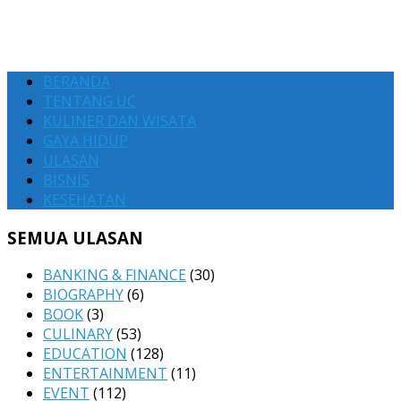
BERANDA
TENTANG UC
KULINER DAN WISATA
GAYA HIDUP
ULASAN
BISNIS
KESEHATAN
SEMUA ULASAN
BANKING & FINANCE
(30)
BIOGRAPHY
(6)
BOOK
(3)
CULINARY
(53)
EDUCATION
(128)
ENTERTAINMENT
(11)
EVENT
(112)