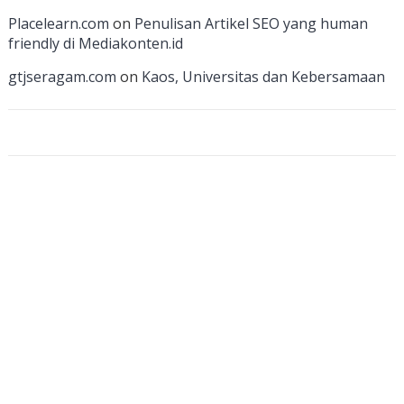
a
Placelearn.com
on
Penulisan Artikel SEO yang human
n
friendly di Mediakonten.id
n
gtjseragam.com
on
Kaos, Universitas dan Kebersamaan
el