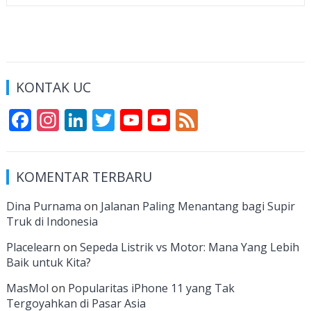
KONTAK UC
F
In
Li
T
Y
Y
F
ac
st
n
w
o
o
e
e
a
k
itt
u
u
e
KOMENTAR TERBARU
b
gr
e
er
T
T
d
o
a
dI
u
u
Dina Purnama
on
Jalanan Paling Menantang bagi Supir
Truk di Indonesia
o
m
n
b
b
k
e
e
Placelearn
on
Sepeda Listrik vs Motor: Mana Yang Lebih
Baik untuk Kita?
C
MasMol
on
Popularitas iPhone 11 yang Tak
h
Tergoyahkan di Pasar Asia