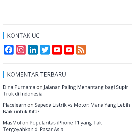
KONTAK UC
F
In
Li
T
Y
Y
F
ac
st
n
w
o
o
e
e
a
k
itt
u
u
e
KOMENTAR TERBARU
b
gr
e
er
T
T
d
o
a
dI
u
u
Dina Purnama
on
Jalanan Paling Menantang bagi Supir
Truk di Indonesia
o
m
n
b
b
k
e
e
Placelearn
on
Sepeda Listrik vs Motor: Mana Yang Lebih
Baik untuk Kita?
C
MasMol
on
Popularitas iPhone 11 yang Tak
h
Tergoyahkan di Pasar Asia