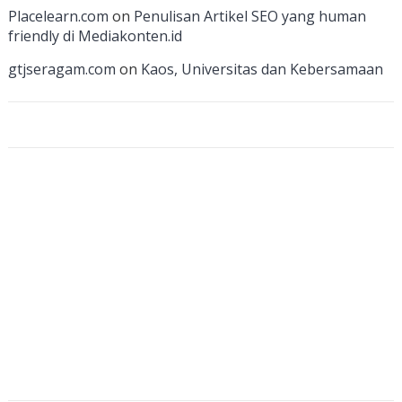
a
Placelearn.com
on
Penulisan Artikel SEO yang human
n
friendly di Mediakonten.id
n
gtjseragam.com
on
Kaos, Universitas dan Kebersamaan
el