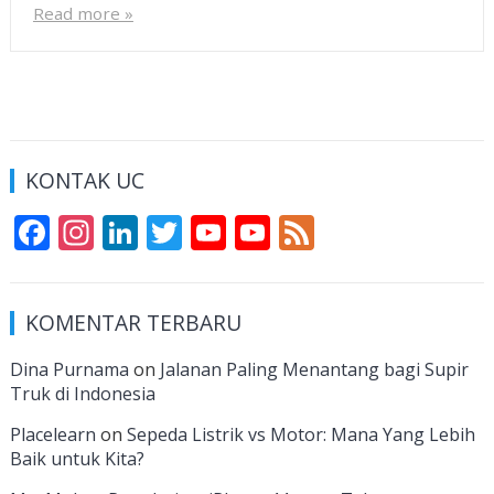
Read more »
KONTAK UC
F
In
Li
T
Y
Y
F
ac
st
n
w
o
o
e
e
a
k
itt
u
u
e
KOMENTAR TERBARU
b
gr
e
er
T
T
d
o
a
dI
u
u
Dina Purnama
on
Jalanan Paling Menantang bagi Supir
Truk di Indonesia
o
m
n
b
b
k
e
e
Placelearn
on
Sepeda Listrik vs Motor: Mana Yang Lebih
Baik untuk Kita?
C