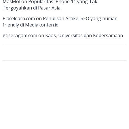
MasMol
on
Popularitas iPhone 11 yang Tak
h
Tergoyahkan di Pasar Asia
a
Placelearn.com
on
Penulisan Artikel SEO yang human
n
friendly di Mediakonten.id
n
gtjseragam.com
on
Kaos, Universitas dan Kebersamaan
el