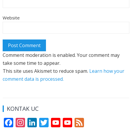
Website
Comment moderation is enabled. Your comment may
take some time to appear.
This site uses Akismet to reduce spam.
Learn how your
comment data is processed.
KONTAK UC
F
In
Li
T
Y
Y
F
ac
st
n
w
o
o
e