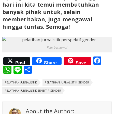
hari ini kita temui membutuhkan
banyak pihak untuk, selain
memberitakan, juga mengawal
hingga tuntas. Semoga!
Foto bersama!
F
Post
Share
Save
ac
W
Li
S
e
h
n
h
b
PELATIHAN JURNALISTIK
at
e
ar
PELATIHAN JURNALISTIK GENDER
o
PELATIHAN JURNALISTIK SENSITIF GENDER
s
e
o
A
k
p
About the Author: