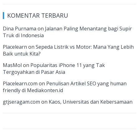
e
a
k
itt
u
u
e
KOMENTAR TERBARU
b
gr
e
er
T
T
d
o
a
dI
u
u
Dina Purnama
on
Jalanan Paling Menantang bagi Supir
Truk di Indonesia
o
m
n
b
b
k
e
e
Placelearn
on
Sepeda Listrik vs Motor: Mana Yang Lebih
Baik untuk Kita?
C
MasMol
on
Popularitas iPhone 11 yang Tak
h
Tergoyahkan di Pasar Asia
a
Placelearn.com
on
Penulisan Artikel SEO yang human
n
friendly di Mediakonten.id
n
gtjseragam.com
on
Kaos, Universitas dan Kebersamaan
el