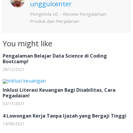
p
unggulcenter
Pengelola UC - Review Pengalaman
Produk dan Perjalanan
You might like
Pengalaman Belajar Data Science di Coding
Bootcamp!
28/12/2021
Inklusi Literasi Keuangan Bagi Disabilitas, Cara
Pegadaian!
03/11/2021
4 Lowongan Kerja Tanpa Ijazah yang Bergaji Tinggi
14/08/2021