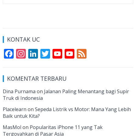
KONTAK UC
F
In
Li
T
Y
Y
F
ac
st
n
w
o
o
e
e
a
k
itt
u
u
e
KOMENTAR TERBARU
b
gr
e
er
T
T
d
o
a
dI
u
u
Dina Purnama
on
Jalanan Paling Menantang bagi Supir
Truk di Indonesia
o
m
n
b
b
k
e
e
Placelearn
on
Sepeda Listrik vs Motor: Mana Yang Lebih
Baik untuk Kita?
C
MasMol
on
Popularitas iPhone 11 yang Tak
h
Tergoyahkan di Pasar Asia