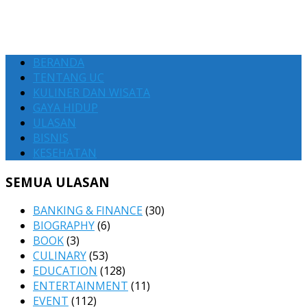
BERANDA
TENTANG UC
KULINER DAN WISATA
GAYA HIDUP
ULASAN
BISNIS
KESEHATAN
SEMUA ULASAN
BANKING & FINANCE
(30)
BIOGRAPHY
(6)
BOOK
(3)
CULINARY
(53)
EDUCATION
(128)
ENTERTAINMENT
(11)
EVENT
(112)