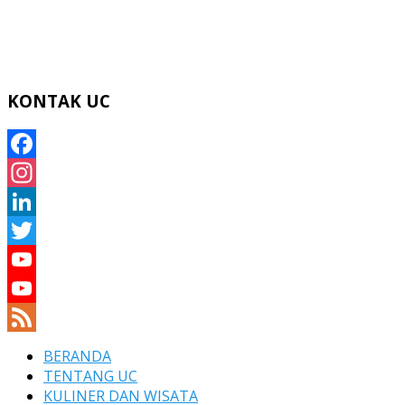
KONTAK UC
Facebook
Instagram
LinkedIn
Twitter
YouTube
YouTube
Channel
Feed
BERANDA
TENTANG UC
KULINER DAN WISATA