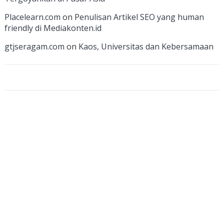
a
Placelearn.com
on
Penulisan Artikel SEO yang human
n
friendly di Mediakonten.id
n
gtjseragam.com
on
Kaos, Universitas dan Kebersamaan
el