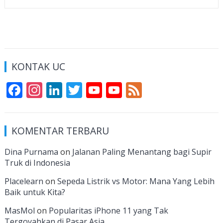
KONTAK UC
F
In
Li
T
Y
Y
F
ac
st
n
w
o
o
e
e
a
k
itt
u
u
e
KOMENTAR TERBARU
b
gr
e
er
T
T
d
o
a
dI
u
u
Dina Purnama
on
Jalanan Paling Menantang bagi Supir
Truk di Indonesia
o
m
n
b
b
k
e
e
Placelearn
on
Sepeda Listrik vs Motor: Mana Yang Lebih
Baik untuk Kita?
C
MasMol
on
Popularitas iPhone 11 yang Tak
h
Tergoyahkan di Pasar Asia